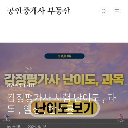
본문 바로가기
공인중개사 부동산
공인중개사 시험
감정평가사 시험 난이도 , 과
목 , 일정 , 합격률
by 곰마니
2024. 9. 16.