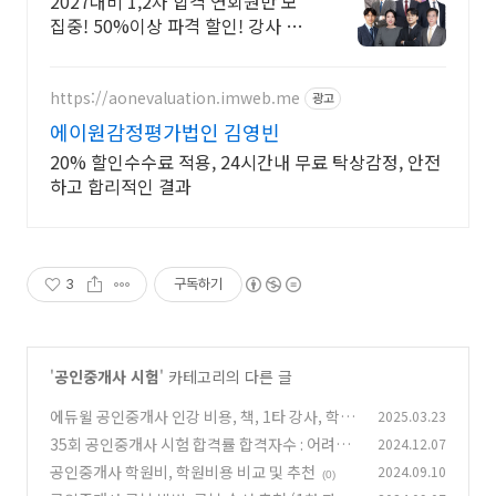
2027대비 1,2차 합격 연회원반 모
집중! 50%이상 파격 할인! 강사 T
패스
https://aonevaluation.imweb.me
광고
에이원감정평가법인 김영빈
20% 할인수수료 적용, 24시간내 무료 탁상감정, 안전
하고 합리적인 결과
3
구독하기
'
공인중개사 시험
' 카테고리의 다른 글
에듀윌 공인중개사 인강 비용, 책, 1타 강사, 학원
2025.03.23
총정리
35회 공인중개사 시험 합격률 합격자수 : 어려웠
2024.12.07
(0)
나?
공인중개사 학원비, 학원비용 비교 및 추천
2024.09.10
(0)
(0)