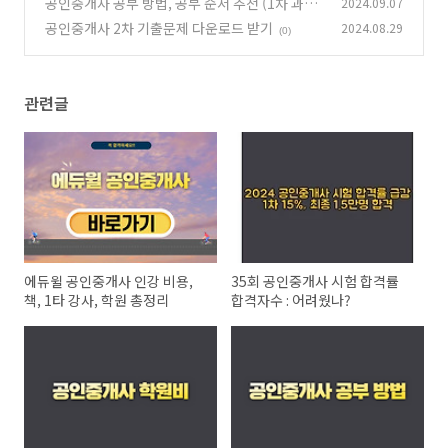
공인중개사 공부 방법, 공부 순서 추천 (1차 과목)
2024.09.07
공인중개사 2차 기출문제 다운로드 받기
2024.08.29
(0)
(0)
관련글
에듀윌 공인중개사 인강 비용,
35회 공인중개사 시험 합격률
책, 1타 강사, 학원 총정리
합격자수 : 어려웠나?